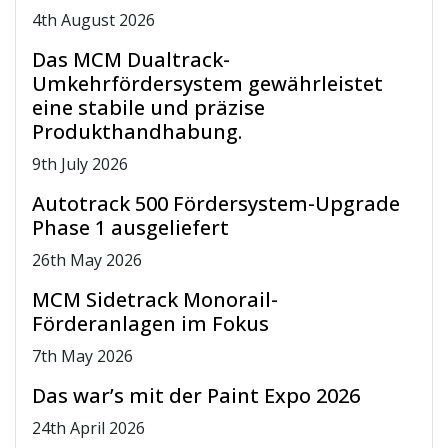
4
th
August 2026
Das MCM Dualtrack-
Umkehrfördersystem gewährleistet
eine stabile und präzise
Produkthandhabung.
9
th
July 2026
Autotrack 500 Fördersystem-Upgrade
Phase 1 ausgeliefert
26
th
May 2026
MCM Sidetrack Monorail-
Förderanlagen im Fokus
7
th
May 2026
Das war’s mit der Paint Expo 2026
24
th
April 2026